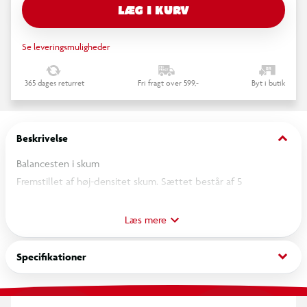
LÆG I KURV
Se leveringsmuligheder
365 dages returret
Fri fragt over 599,-
Byt i butik
keyboard_arrow_down
Beskrivelse
Balancesten i skum
Fremstillet af høj-densitet skum. Sættet består af 5
balancesten, som er både holdbare og lette for børn at flytte
rundt på.
Læs mere
Produkt efter stabling: 26 x 40cm
keyboard_arrow_down
Specifikationer