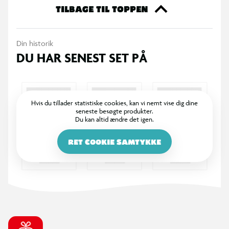
en almindelig haveslange, så vandet fordeles jævnt langs hele
TILBAGE TIL TOPPEN
banen og skaber en ekstra sjov glideoplevelse.
Din historik
Den lette konstruktion gør den nem at rulle ud, flytte og
DU HAR SENEST SET PÅ
pakke sammen efter brug. Perfekt til sommerleg i haven, hvor
børn kan køle sig ned og være aktive samtidig.
Specifikationer
Hvis du tillader statistiske cookies, kan vi nemt vise dig dine
seneste besøgte produkter.
Du kan altid ændre det igen.
Type: Enkelt vandrutschebane
RET COOKIE SAMTYKKE
Integrerede vandspreder langs siderne
Tilsluttes standard haveslange
Let at rulle sammen og opbevare