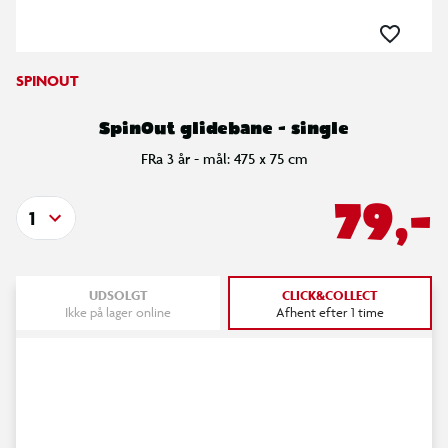
SPINOUT
SpinOut glidebane - single
FRa 3 år - mål: 475 x 75 cm
79,-
1
UDSOLGT
CLICK&COLLECT
Ikke på lager online
Afhent efter 1 time