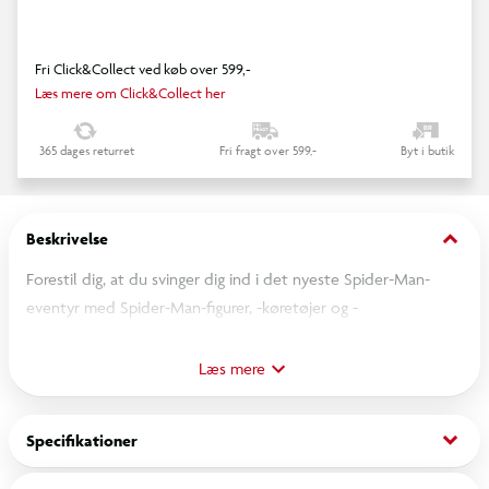
Fri Click&Collect ved køb over 599,-
Læs mere om Click&Collect her
365 dages returret
Fri fragt over 599,-
Byt i butik
keyboard_arrow_down
Beskrivelse
Forestil dig, at du svinger dig ind i det nyeste Spider-Man-
eventyr med Spider-Man-figurer, -køretøjer og -
rollespilslegetøj, der er inspireret af Marvel-tegneserierne.
Med denne klassisk inspirerede legetøjsserie kan barnet
Læs mere
forestille sig, hvordan Spider-Man kaster med net og kravler
på mure, når han tager på nye eventyr og møder nye skurke.
keyboard_arrow_down
Specifikationer
Forestil dig helten, der kaster med net og svinger sig gennem
byen med denne Spider-Man-figur fra Titan Hero Series.