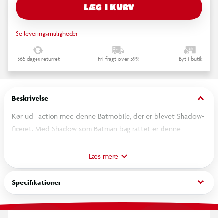
LÆG I KURV
Se leveringsmuligheder
365 dages returret
Fri fragt over 599,-
Byt i butik
keyboard_arrow_down
Beskrivelse
Kør ud i action med denne Batmobile, der er blevet Shadow-
ficeret. Med Shadow som Batman bag rattet er denne
Batmobile, inspireret af DC x Sonic the Hedgehog crossover-
tegneserien, udstyret med detaljer, der gør den helt unik for
Læs mere
denne særlige fortælling.
keyboard_arrow_down
Specifikationer
For det første har den et affyringsklart projektil foran og en
roterende turbine bagpå – den perfekte måde at gøre sig klar
til actionfyldt leg.