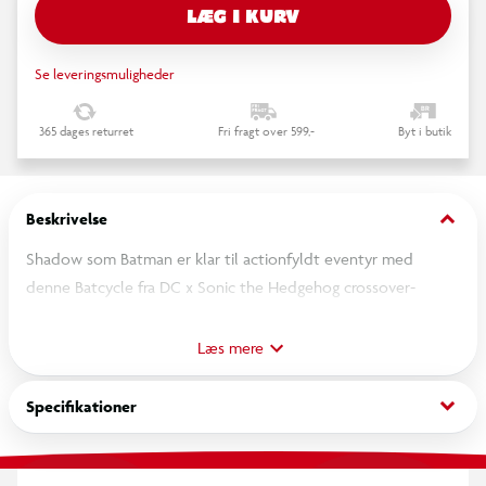
LÆG I KURV
Se leveringsmuligheder
365 dages returret
Fri fragt over 599,-
Byt i butik
keyboard_arrow_down
Beskrivelse
Shadow som Batman er klar til actionfyldt eventyr med
denne Batcycle fra DC x Sonic the Hedgehog crossover-
tegneserien. Batcycle har bevægelige hjul, et fungerende
støtteben og er klar til at bringe tegneseriens univers til live
Læs mere
med den medfølgende 10 cm Shadow som Batman-figur.
keyboard_arrow_down
Specifikationer
Shadow er meget stærk og giver aldrig op over for en
udfordring. Selvom han foretrækker at gøre tingene på sin
egen måde, er hans stærke tro på at beskytte verden, ligesom