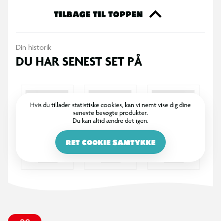
Batman, det der til sidst hjælper med at forene Sonic og
TILBAGE TIL TOPPEN
vennerne med DC’s Justice League, så de kan kæmpe for det
rigtige og besejre Darkseids onde planer.
Din historik
DU HAR SENEST SET PÅ
Fans af DC og Sonic the Hedgehog samt DC x Sonic the
Hedgehog-tegneserien kan gøre sig klar og race gennem
gaderne med Shadow som Batman på Batcycle – den
perfekte kombination af disse to verdener.
Hvis du tillader statistiske cookies, kan vi nemt vise dig dine
seneste besøgte produkter.
Du kan altid ændre det igen.
RET COOKIE SAMTYKKE