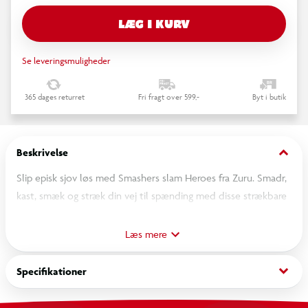
LÆG I KURV
Se leveringsmuligheder
365 dages returret
Fri fragt over 599,-
Byt i butik
keyboard_arrow_down
Beskrivelse
Slip episk sjov løs med Smashers slam Heroes fra Zuru. Smadr,
kast, smæk og stræk din vej til spænding med disse strækbare
haj-legetøj. Disse bløde legetøj er perfekt til endeløs smadre-
leg og er en spændende tilføjelse til enhver eventyrleg.
Læs mere
OBS! Varen er assorteret, og bestemt variant kan ikke
keyboard_arrow_down
Specifikationer
garanteres