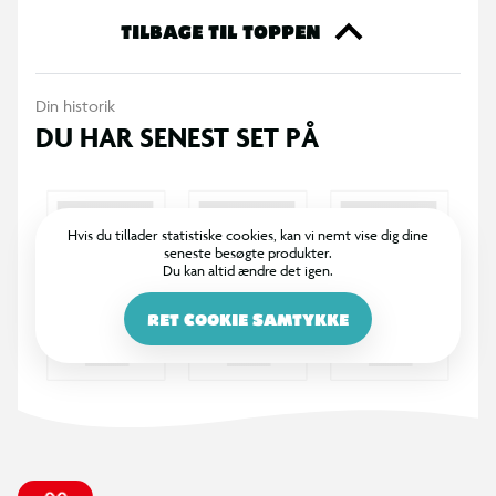
"bagevejledninger" som grafik. Dejen i form af kiks kan rystes
TILBAGE TIL TOPPEN
ned i røreskålen i realistisk rollespil, hvor den blandes med
smør og æg. De plysfyldte småkager rulles derefter ud på
Din historik
bagepladen med dejrullen! Dette sæt er farvekoordineret
DU HAR SENEST SET PÅ
med Compact Play Kitchen "Tasty".
Hvis du tillader statistiske cookies, kan vi nemt vise dig dine
seneste besøgte produkter.
Du kan altid ændre det igen.
RET COOKIE SAMTYKKE