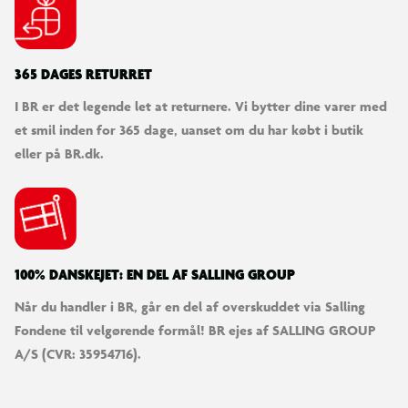
365 DAGES RETURRET
I BR er det legende let at returnere. Vi bytter dine varer med
et smil inden for 365 dage, uanset om du har købt i butik
eller på BR.dk.
100% DANSKEJET: EN DEL AF SALLING GROUP
Når du handler i BR, går en del af overskuddet via Salling
Fondene til velgørende formål! BR ejes af SALLING GROUP
A/S (CVR: 35954716).