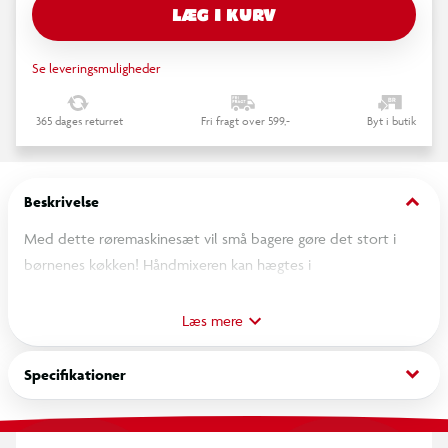
LÆG I KURV
Se leveringsmuligheder
365 dages returret
Fri fragt over 599,-
Byt i butik
keyboard_arrow_down
Beskrivelse
Med dette røremaskinesæt vil små bagere gøre det stort i
børnenes køkken! Håndmixeren kan hægtes i
køkkenmaskinens bund og bliver en trendy foodprocessor på
ingen tid! Piskeriset, som kan drejes på håndtaget, sikrer
Læs mere
realistisk legesjov. Med bageblandingsboksen inkl. stofkiks,
smør og et æg kan de perfekte kiks skabes takket være
keyboard_arrow_down
Specifikationer
røreskålen, dejrullen og bagepladen! Æsken med
bageblandingen, der lukkes med et praktisk elastikkehængsel,
indeholder kiks og ingredienser samt børnevenlige