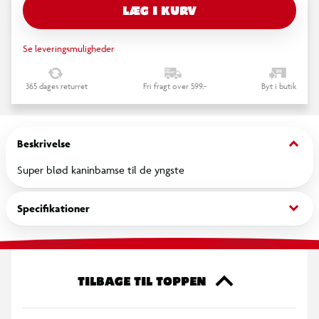
LÆG I KURV
Se leveringsmuligheder
365 dages returret
Fri fragt over 599,-
Byt i butik
keyboard_arrow_down
Beskrivelse
Super blød kaninbamse til de yngste
keyboard_arrow_down
Specifikationer
TILBAGE TIL TOPPEN