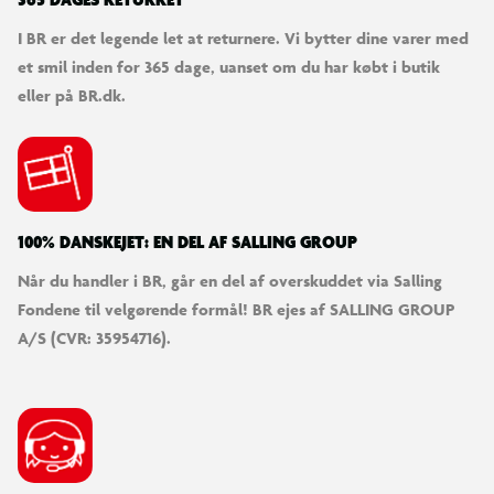
365 DAGES RETURRET
I BR er det legende let at returnere. Vi bytter dine varer med
et smil inden for 365 dage, uanset om du har købt i butik
eller på BR.dk.
100% DANSKEJET: EN DEL AF SALLING GROUP
Når du handler i BR, går en del af overskuddet via Salling
Fondene til velgørende formål! BR ejes af SALLING GROUP
A/S (CVR: 35954716).