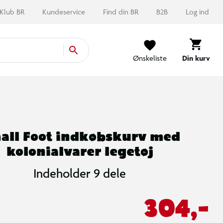
Klub BR
Kundeservice
Find din BR
B2B
Log ind
Ønskeliste
Din kurv
all Foot indkøbskurv med
kolonialvarer legetøj
Indeholder 9 dele
304,-