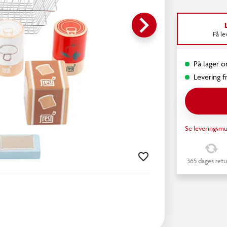
keyboard_arrow_right
Få l
På lager on
Levering fr
Se leveringsmu
365 dages retu