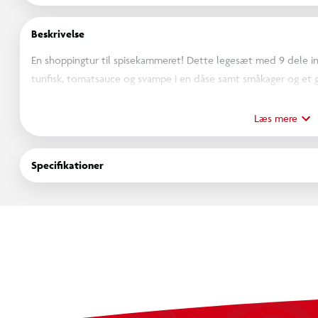
Beskrivelse
En shoppingtur til spisekammeret! Dette legesæt med 9 dele in
tunfisk, tomatsauce og svampe i en dåse samt småkager og et 
ugentlige indkøb i legebutikken hurtigt færdige!
Læs mere
Specifikationer