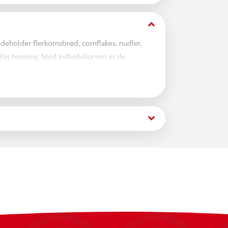
keyboard_arrow_down
deholder flerkornsbrød, cornflakes, nudler,
glas honning. Med indkøbskurven er de
keyboard_arrow_down