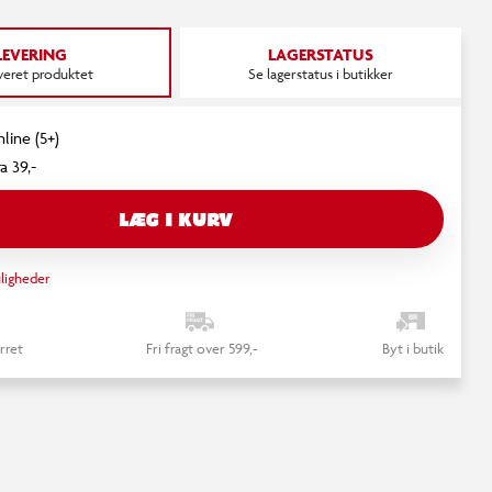
LEVERING
LAGERSTATUS
everet produktet
Se lagerstatus i butikker
line (5+)
a 39,-
LÆG I KURV
ligheder
rret
Fri fragt over 599,-
Byt i butik