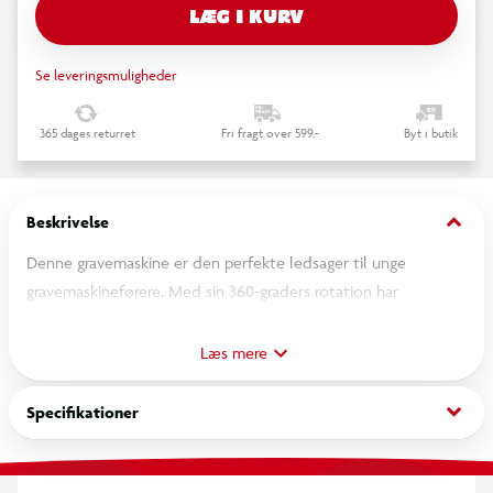
LÆG I KURV
Se leveringsmuligheder
365 dages returret
Fri fragt over 599,-
Byt i butik
keyboard_arrow_down
Beskrivelse
Denne gravemaskine er den perfekte ledsager til unge
gravemaskineførere. Med sin 360-graders rotation har
bygherren mulighed for nemt at fordele sandet uden at køre
køretøjet. Den bevægelige gravearm kan forlænges og trækkes
Læs mere
tilbage med hånden med håndtaget og læsser
transportgodset med sin skovl, der nemt kan tømmes med
keyboard_arrow_down
Specifikationer
det fastgjorte reb. Et fantastisk entreprenørkøretøj til
"byggepladser" i børneværelset derhjemme, der imponerer
kunderne med sin funktionalitet, stabilitet og høje legeværdi.