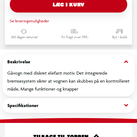
LÆG I KURV
Se leveringsmuligheder
365 dages returret
Fri fragt over 599,-
Byt i butik
keyboard_arrow_down
Beskrivelse
Gåvogn med diskret elefant motiv. Det integrerede
bremsesystem sikrer at vognen kan skubbes på en kontrolleret
måde, Mange funktioner og knapper
keyboard_arrow_down
Specifikationer
TILBAGE TIL TOPPEN