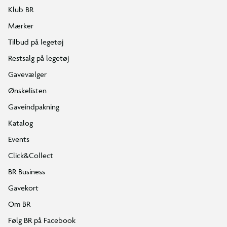
Klub BR
Mærker
Tilbud på legetøj
Restsalg på legetøj
Gavevælger
Ønskelisten
Gaveindpakning
Katalog
Events
Click&Collect
BR Business
Gavekort
Om BR
Følg BR på Facebook