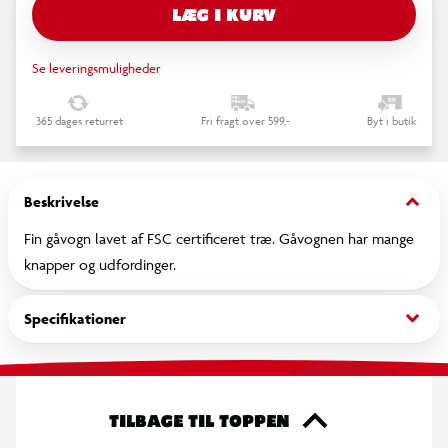
LÆG I KURV
Se leveringsmuligheder
365 dages returret
Fri fragt over 599,-
Byt i butik
keyboard_arrow_down
Beskrivelse
Fin gåvogn lavet af FSC certificeret træ. Gåvognen har mange
knapper og udfordinger.
keyboard_arrow_down
Specifikationer
TILBAGE TIL TOPPEN