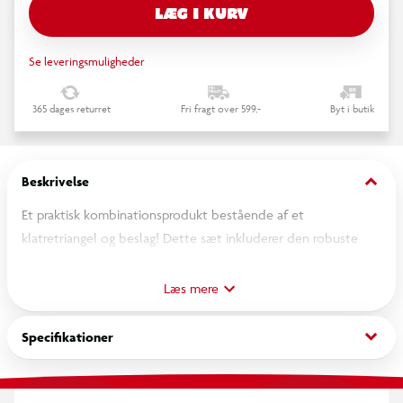
LÆG I KURV
Se leveringsmuligheder
365 dages returret
Fri fragt over 599,-
Byt i butik
keyboard_arrow_down
Beskrivelse
Et praktisk kombinationsprodukt bestående af et
klatretriangel og beslag! Dette sæt inkluderer den robuste
"Adventure" klatretrekant og de kompatible, specielt
designede "Adventure" beslag, som gør det muligt at fastgøre
Læs mere
klatretrekanten til væggen, så det bliver til et fuldt
funktionelt sæt vægbarer for små børn. "Adventure"
keyboard_arrow_down
Specifikationer
klatretrekanten er et alsidigt træningslegetøj, der inspirerer
unge klatreeksperters fantasi. Det ultimative lege- og
træningssæt: yngre børn kan bruge klatretrianglet på gulvet