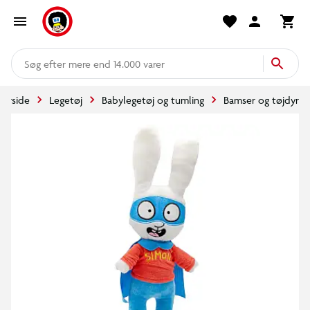
mere end 14.000 varer
Forside
Legetøj
Babylegetøj og tumling
Bamser og tøjdyr