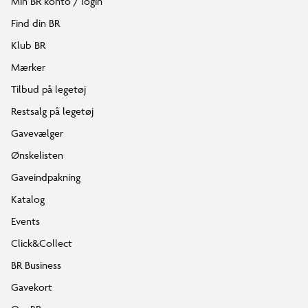
Min BR konto / login
Find din BR
Klub BR
Mærker
Tilbud på legetøj
Restsalg på legetøj
Gavevælger
Ønskelisten
Gaveindpakning
Katalog
Events
Click&Collect
BR Business
Gavekort