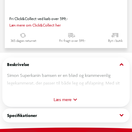
Fri Click&Collect ved køb over 599,-
Læs mere om Click&Collect her
365 dages returret
Fri fragt over 599,-
Byt i butik
keyboard_arrow_down
Beskrivelse
Simon Superkanin bamsen er en blød og krammevenlig
legekammerat, der passer til både leg og afslapning. Med sit
søde design og bløde materiale er den ideel som en tryg ven
ved sengetid eller som en del af sjove lege i hverdagen.
Læs mere
keyboard_arrow_down
Specifikationer