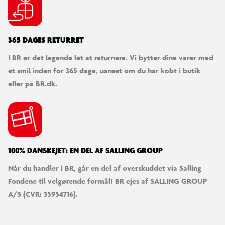
365 DAGES RETURRET
I BR er det legende let at returnere. Vi bytter dine varer med
et smil inden for 365 dage, uanset om du har købt i butik
eller på BR.dk.
100% DANSKEJET: EN DEL AF SALLING GROUP
Når du handler i BR, går en del af overskuddet via Salling
Fondene til velgørende formål! BR ejes af SALLING GROUP
A/S (CVR: 35954716).