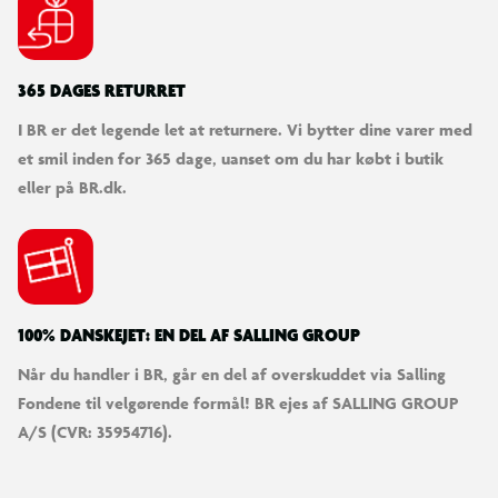
der elsker mode og kreativ leg. De vil elske at skabe unikke ur-
designs og nye looks til hver dag!
365 DAGES RETURRET
Indhold:
I BR er det legende let at returnere. Vi bytter dine varer med
1 digitalur
et smil inden for 365 dage, uanset om du har købt i butik
6 armbånd
eller på BR.dk.
Alder: 8+
100% DANSKEJET: EN DEL AF SALLING GROUP
Når du handler i BR, går en del af overskuddet via Salling
Fondene til velgørende formål! BR ejes af SALLING GROUP
A/S (CVR: 35954716).