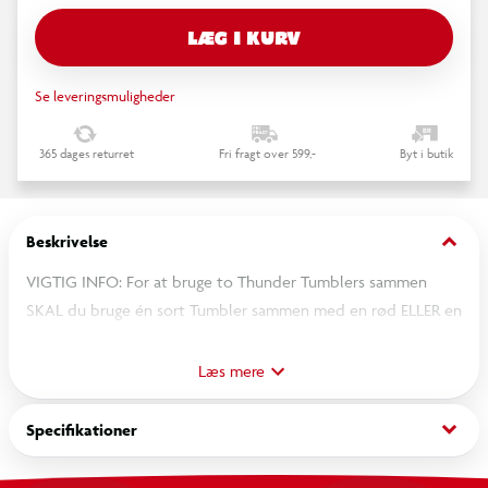
LÆG I KURV
Se leveringsmuligheder
365 dages returret
Fri fragt over 599,-
Byt i butik
keyboard_arrow_down
Beskrivelse
VIGTIG INFO: For at bruge to Thunder Tumblers sammen
SKAL du bruge én sort Tumbler sammen med en rød ELLER en
blå Tumbler. Du kan ikke sætte en rød og en blå Tumbler
sammen ligesom du heller ikke kan sætte Tumblere med
Læs mere
samme farve sammen. Bilen bruger 4x AA batterier og 1 9V
batteri (ikke inkluderet)
keyboard_arrow_down
Specifikationer
KØR RÆS MED STIL: Kør ræs med stil i din Sharper Image