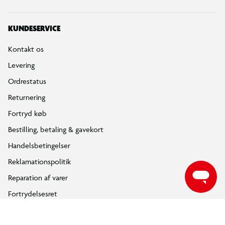
1 x Halsbånd og navnebrik
1 x Adoptionsbevis
KUNDESERVICE
1 x Kæledyrstransportboks
Kontakt os
OBS! Varen er assorteret, og bestemt variant kan ikke
Levering
garanteres
Ordrestatus
Returnering
Fortryd køb
Bestilling, betaling & gavekort
Handelsbetingelser
Reklamationspolitik
Reparation af varer
Fortrydelsesret
Privatlivspolitik