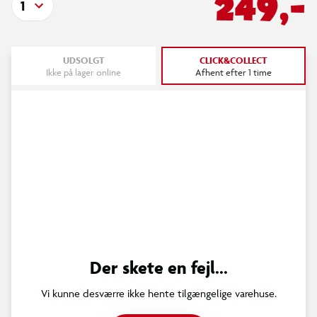
249,-
1
UDSOLGT
CLICK&COLLECT
Ikke på lager online
Afhent efter 1 time
Der skete en fejl...
Vi kunne desværre ikke hente tilgængelige varehuse.