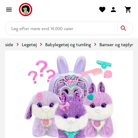
mere end 14.000 varer
Forside
Legetøj
Babylegetøj og tumling
Bamser og tøjdyr