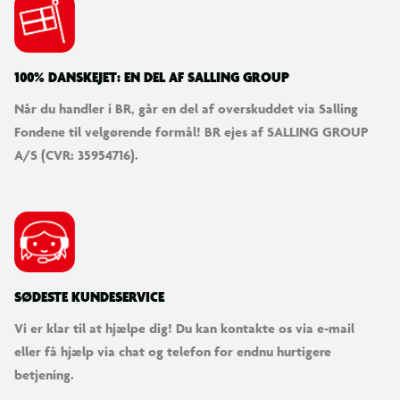
Den starter som en pjusket pelsklump!
Vask, tør og plej din Scruff-a-Luvs for at afsløre dit søde
kæledyr!
100% DANSKEJET: EN DEL AF SALLING GROUP
Plej dit kæledyr med den medfølgende kam
Tilføj tilbehøret og gør den til din egen med det søde
Når du handler i BR, går en del af overskuddet via Salling
halsbånd og hårspænde.
Fondene til velgørende formål! BR ejes af SALLING GROUP
A/S (CVR: 35954716).
Hver Scruff-a-Luvs er blød og kælen
Tag din kæledyrs Scruff med dig overalt i den luksuriøse
kæledyrstransportboks.
Fra 3+ år
SØDESTE KUNDESERVICE
Indhold
Vi er klar til at hjælpe dig! Du kan kontakte os via e-mail
1 x plyskæledyr
eller få hjælp via chat og telefon for endnu hurtigere
1 x Kam
betjening.
1 x Hårspænde