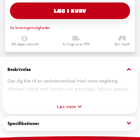
LÆG I KURV
Se leveringsmuligheder
365 dages returret
Fri fragt over 599,-
Byt i butik
keyboard_arrow_down
Beskrivelse
Gør dig klar til en sødmeoverload med vores nøglering
tilbehør i blødt stof formet som grøntsager, inklusiv græskar,
gulerod, aubergine, avocado, majs og kartoffel - vælg din
favorit eller saml dem alle! Perfekt til at tilføje et sjovt touch
Læs mere
til en taske eller et sæt nøgler.
keyboard_arrow_down
Specifikationer
Produktstørrelse: ca. 7 cm