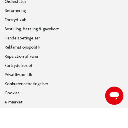
Ordrestatus
træder i pedalerne, vejret (kulde og vind), dæktryk, terræn,
mange start/stop (bykørsel) og det valgte assistanceniveau.
Returnering
Derfor kan to ture med samme cykel give meget forskellige
Fortryd køb
resultater og rækkevidden kan variere.
Bestilling, betaling & gavekort
Handelsbetingelser
Reklamationspolitik
Reparation af varer
Fortrydelsesret
Privatlivspolitik
Konkurrencebetingelser
Cookies
e-mærket
Salling Group tilbagekaldelser
Ledige jobs