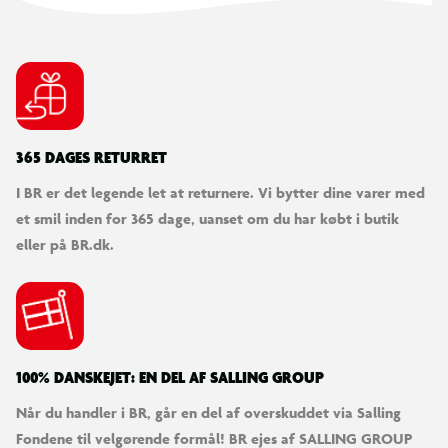
Bremser bagpå: Mekaniske skivebremse (Shimano)
Batterikapacitet: 12,8 Ah / 460 Wh
Rækkevidde: Op til 70 km
365 DAGES RETURRET
I BR er det legende let at returnere. Vi bytter dine varer med
Motortype: Baghjulsmotor
et smil inden for 365 dage, uanset om du har købt i butik
eller på BR.dk.
Farve: Sort
Tilbehør: Ringeklokke
Anvendelse: El-assisteret kørsel til pendling og stier
100% DANSKEJET: EN DEL AF SALLING GROUP
Når du handler i BR, går en del af overskuddet via Salling
Levering
Fondene til velgørende formål! BR ejes af SALLING GROUP