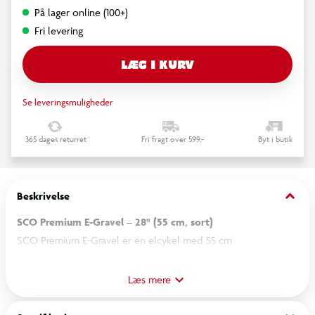
På lager online (100+)
Fri levering
LÆG I KURV
Se leveringsmuligheder
365 dages returret
Fri fragt over 599,-
Byt i butik
keyboard_arrow_down
Beskrivelse
SCO Premium E-Gravel – 28" (55 cm, sort)
SCO Premium E-Gravel er en elcykel med 55 cm
aluminiumsstel og baghjulsmotor fra Bafang. De 28" hjul er
velegnede til både kørsel på faste underlag og stier. Cyklen er
Læs mere
udstyret med 9 udvendige Shimano Cues-gear, der skiftes via
STI-greb for præcis betjening. Foran og bagpå er der