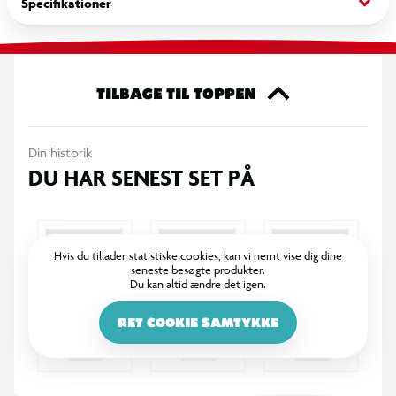
keyboard_arrow_down
Specifikationer
mekaniske skivebremser fra Tektro, der aktiveres med
bremsehåndtag for kontrolleret opbremsning. Batteriet på 12,8
Ah giver en rækkevidde på op til 70 km afhængigt af
kørselsforhold og assistanceniveau. Ringeklokke medfølger.
TILBAGE TIL TOPPEN
Specifikationer
Din historik
Elsystem: Bafang
DU HAR SENEST SET PÅ
Stel: Aluminium
Stelstørrelse: 55 cm
Hvis du tillader statistiske cookies, kan vi nemt vise dig dine
seneste besøgte produkter.
Du kan altid ændre det igen.
Hjulstørrelse: 28"
RET COOKIE SAMTYKKE
Gear: 9 udvendige Shimano Cues med STI-greb
Bremser foran: Mekaniske skivebremse