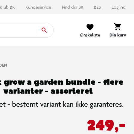
Klub BR
Kundeservice
Find din BR
B2B
Log ind
Ønskeliste
Din kurv
DEN
 grow a garden bundle - flere
varianter - assorteret
et - bestemt variant kan ikke garanteres.
249,-