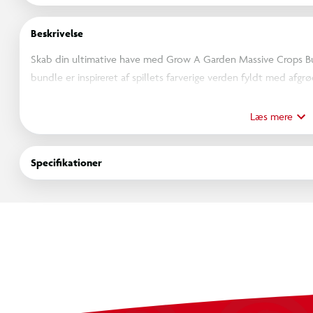
Beskrivelse
Skab din ultimative have med Grow A Garden Massive Crops B
bundle er inspireret af spillets farverige verden fyldt med afgr
overraskende unboxing-oplevelse. Hver pakke indeholder alt, hv
egen havescene, inklusive plantefelt, sand, afgrøder og et kæle
Læs mere
din samling eller kombinere flere sæt til en endnu større hav
indløses til eksklusive in-game belønninger på Roblox. Perfekt t
Specifikationer
Grow A Garden-universet. Grow A Garden Massive Crops Bundle er 
haveverden ind i den virkelige verden, én have ad gangen.
OBS! Varen er assorteret, og en bestemt variant kan ikke garant