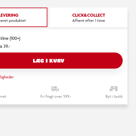
LEVERING
CLICK&COLLECT
everet produktet
Afhent efter 1 time
nline (100+)
a 39,-
LÆG I KURV
ligheder
rret
Fri fragt over 599,-
Byt i butik