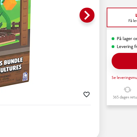
keyboard_arrow_right
Få l
På lager o
Levering fr
Se leveringsmu
365 dages retu