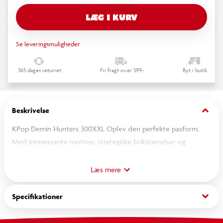
LÆG I KURV
Se leveringsmuligheder
365 dages returret
Fri fragt over 599,-
Byt i butik
keyboard_arrow_down
Beskrivelse
KPop Demin Hunters 300XXL Oplev den perfekte pasform.
Med interessante motiver, strategiske brikstørrelser og
forskellige formater er der garanti for succes for alle
aldersgrupper og sværhedsgrader. Få glæde af den fine
Læs mere
Ravensburger-kvalitet med denne familievenlige aktivitet.
keyboard_arrow_down
Specifikationer
Fra 9 år