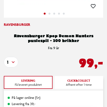
RAVENSBURGER
Ravensburger Kpop Demon Hunters
puslespil - 300 brikker
Fra 9 år
99,-
1
LEVERING
CLICK&COLLECT
Få leveret produktet
Afhent efter 1 time
På lager online (5+)
Levering fra 39,-