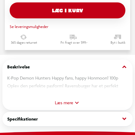
LÆG I KURV
Se leveringsmuligheder
365 dages returret
Fri fragt over 599,-
Byt i butik
keyboard_arrow_down
Beskrivelse
K-Pop Demon Hunters Happy fans, happy Honmoon! 100p
Oplev den perfekte pasform! Ravensburger har et perfekt
puslespil til ethvert barn. Med interessante motiver,
strategiske brikstørrelser og forskellige formater er der garanti
Læs mere
for succes for alle aldersgrupper og sværhedsgrader. Få glæde
af den fine Ravensburger-kvalitet med denne familievenlige
keyboard_arrow_down
Specifikationer
aktivitet! Alder 6+