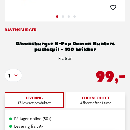
RAVENSBURGER
Ravensburger K-Pop Demon Hunters
puslespil - 100 brikker
Fra 6 år
99,-
1
LEVERING
CLICK&COLLECT
Få leveret produktet
Afhent efter 1 time
På lager online (50+)
Levering fra 39,-