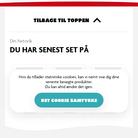
Rutsjebaner, broer, søjler og spiraler kan nemt sættes sammen
i uendelige kombinationer, så der er uendelig meget sjov
legetid. Kreativitet og ræsonnement er uundværligt for at
TILBAGE TIL TOPPEN
konstruere pæne baner, og endnu vigtigere, fungerende baner.
Der er kun brugt robuste, brudsikre materialer af høj kvalitet
Din historik
for at sikre, at de passer præcist sammen og udgør en solid
DU HAR SENEST SET PÅ
struktur.
Hvis du tillader statistiske cookies, kan vi nemt vise dig dine
seneste besøgte produkter.
Du kan altid ændre det igen.
RET COOKIE SAMTYKKE