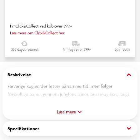
Fri Click&Collect ved køb over 599,-
Læs mere om Click&Collect her
365 dages returret
Fri fragt over 599,-
Byt i butik
keyboard_arrow_down
Beskrivelse
Farverige kugler, der letter på samme tid, men følger
forskellige baner, gennem junglens lianer, buske og krat, langs
lige linjer og kurver, på denne kuglebane med junglens former
og farver. Der er masser af brikker til at bygge baner som dem
Læs mere
på illustrationerne, eller til at skabe helt nye og originale
baner.
keyboard_arrow_down
Specifikationer