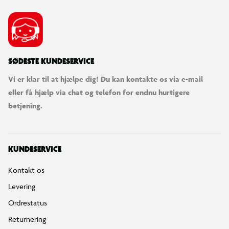
cyklen, og starter med WBL.
Levering
Du kan bestille din cykel online med levering til døren eller til
et varehus.
SØDESTE KUNDESERVICE
Bemærk at cyklen leveres delvist samlet.
Vi er klar til at hjælpe dig! Du kan kontakte os via e-mail
For de fleste af vores cykler har du mulighed for at tilkøbe en
eller få hjælp via chat og telefon for endnu hurtigere
cykelsamling, så du er klar til at køre, så snart du modtager din
betjening.
nye cykel. Se mere under leveringsmuligheder.
KUNDESERVICE
Kontakt os
Levering
Ordrestatus
Returnering