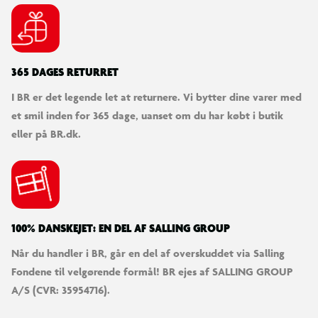
Tilbehør: Ringklokke
Alder: Ca. 7-11 år (vejledende)
365 DAGES RETURRET
Service
I BR er det legende let at returnere. Vi bytter dine varer med
Cykelmakker er vores partner når din cykel kræver service, for
et smil inden for 365 dage, uanset om du har købt i butik
alle cykler solgt hos Salling Group. Når du har købt en cykel
eller på BR.dk.
anbefaler vi, at du opretter din cykel hos Cykelmakker - enten
på deres hjemmeside eller via deres app. Her kan du gemme
din kvittering, billede af cyklen samt stelnummer. Med app'en
kan du også modtage notifikationer bl.a. omkring vedligehold
af din cykel. App’en hedder Cykelmakker og kan hentes i både
100% DANSKEJET: EN DEL AF SALLING GROUP
App Store og Google Play.
Når du handler i BR, går en del af overskuddet via Salling
Vær opmærksom på
Fondene til velgørende formål! BR ejes af SALLING GROUP
Det er dit ansvar at få noteret dit stelnummer, hvis din cykel
A/S (CVR: 35954716).
skulle blive stjålet. Stelnummeret står under kranken på