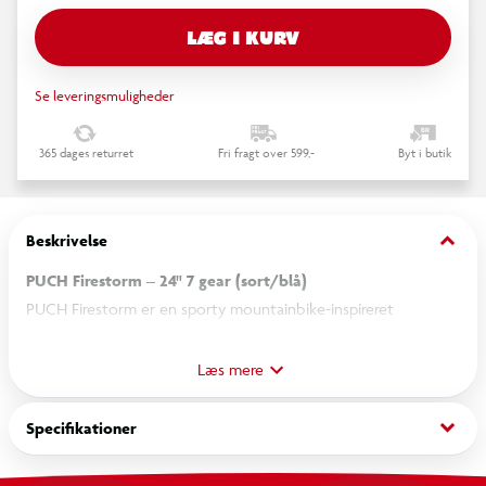
LÆG I KURV
Se leveringsmuligheder
365 dages returret
Fri fragt over 599,-
Byt i butik
keyboard_arrow_down
Beskrivelse
PUCH Firestorm – 24" 7 gear (sort/blå)
PUCH Firestorm er en sporty mountainbike-inspireret
juniorcykel, der er udviklet til børn og unge, som ønsker en
cykel med gode køreegenskaber til både skolevej og fritid.
Læs mere
Det robuste stålstel kombineret med det sorte og blå design
giver cyklen et moderne og sporty udtryk.
keyboard_arrow_down
Specifikationer
De brede 24” dæk giver god stabilitet og komfort på både