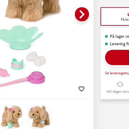
keyboard_arrow_right
Få l
På lager o
Levering fr
Se leveringsmu
365 dages retu