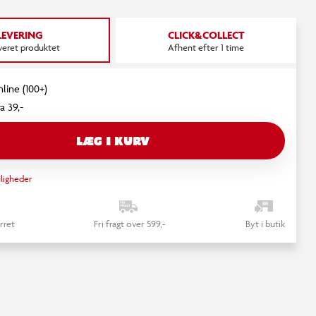
LEVERING
CLICK&COLLECT
everet produktet
Afhent efter 1 time
nline (100+)
a 39,-
LÆG I KURV
ligheder
rret
Fri fragt over 599,-
Byt i butik