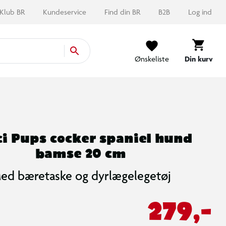
Klub BR
Kundeservice
Find din BR
B2B
Log ind
Ønskeliste
Din kurv
i Pups cocker spaniel hund
bamse 20 cm
ed bæretaske og dyrlægelegetøj
279,-