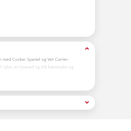
keyboard_arrow_down
n med Cocker Spaniel og Vet Carrier-
i plys, en lyserød og blå bæretaske og
armbånd, en bandage, en gips, en
anielen et grundigt tjek med stetoskopet og
ktiske taske ved hjælp af den nemme lynlås.
keyboard_arrow_down