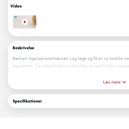
Video
Beskrivelse
Bærbart legetøjsveterinærsæt: Leg læge og få en ny bedste ve
legesættet. Sæt med 8 dele: Indeholder en sød Cocker Spaniel 
dyrlægelegetøj, herunder et lyserødt stetoskop, et medicinsk 
genopretningskegle og meget mere. Leg dyrlæge: Giv cocker sp
Læs mere
legetøjssprøjten! Praktisk pung: Læg cockerspanielen i den pra
Specifikationer