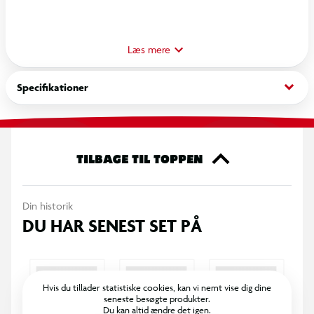
The Blood of Dawnwalker er et action-RPG i dark
fantasy-genren med åben verden, der foregår i Europa i
Læs mere
1300-tallet.
keyboard_arrow_down
Specifikationer
Spillet er udviklet til PlayStation 5 og kræver en
kompatibel PS5-konsol for at kunne spilles.
TILBAGE TIL TOPPEN
Din historik
DU HAR SENEST SET PÅ
Hvis du tillader statistiske cookies, kan vi nemt vise dig dine
seneste besøgte produkter.
Du kan altid ændre det igen.