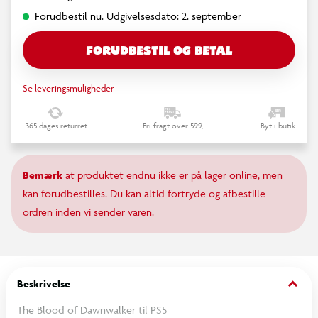
Forudbestil nu. Udgivelsesdato: 2. september
FORUDBESTIL OG BETAL
Se leveringsmuligheder
365 dages returret
Fri fragt over 599,-
Byt i butik
Bemærk
at produktet endnu ikke er på lager online, men
kan forudbestilles. Du kan altid fortryde og afbestille
ordren inden vi sender varen.
keyboard_arrow_down
Beskrivelse
The Blood of Dawnwalker til PS5