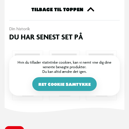
unik for hver spillerunde.
Udforsk: Opdag biomer, ressourcer og mobs, og gør fremskridt
TILBAGE TIL TOPPEN
gennem skabelsen i en verden fuld af overraskelser i dette
ultimative sandkassespil.
Din historik
Oplev: Oplev uforglemmelige eventyr ved at tage kampen op
DU HAR SENEST SET PÅ
mod mystiske modstandere, udforske spændende landskaber
og rejse til farlige dimensioner.
Hvis du tillader statistiske cookies, kan vi nemt vise dig dine
seneste besøgte produkter.
Du kan altid ændre det igen.
RET COOKIE SAMTYKKE