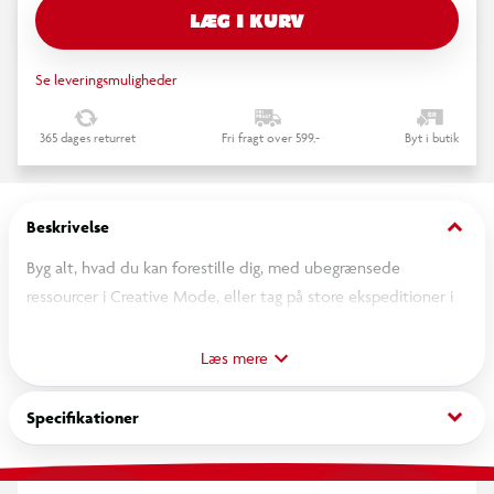
LÆG I KURV
Se leveringsmuligheder
365 dages returret
Fri fragt over 599,-
Byt i butik
keyboard_arrow_down
Beskrivelse
Byg alt, hvad du kan forestille dig, med ubegrænsede
ressourcer i Creative Mode, eller tag på store ekspeditioner i
Survival Mode, hvor du udforsker mystiske lande og dykker
ned i dybden af dine egne uendelige verdener.
Læs mere
Indeholder: Minecraft-spil + 3.500 tokens med valuta i spillet,
som du kan bruge på mash-ups, teksturpakker, skinpakker,
keyboard_arrow_down
Specifikationer
verdener og meget mere på Minecraft Marketplace
Muligheder: Skab alt, hvad du vil, i en uendelig verden, som er