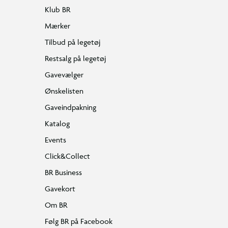
Klub BR
Mærker
Tilbud på legetøj
Restsalg på legetøj
Gavevælger
Ønskelisten
Gaveindpakning
Katalog
Events
Click&Collect
BR Business
Gavekort
Om BR
Følg BR på Facebook