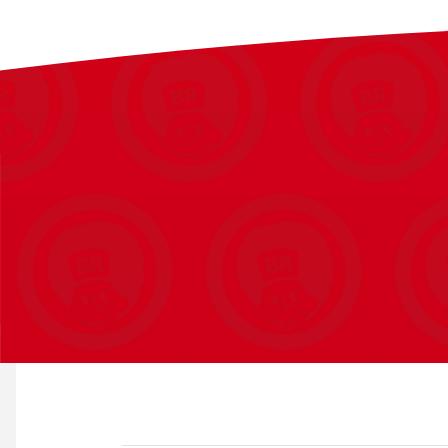
Fuldt animerede historiesekvenser. Udtryksfulde videosekvenser
En fornøjelse for hele familien. Enkle kontroller gør dette til 
til at spille.