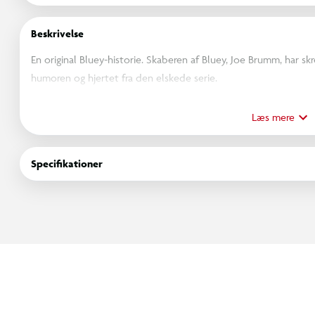
Beskrivelse
En original Bluey-historie. Skaberen af Bluey, Joe Brumm, har s
humoren og hjertet fra den elskede serie.
Illustrerede, håndtegnede verdener
Læs mere
Udforsk ni farverige håndtegnede verdener – fra gyldne sandstr
ikoniske outbacklandskaber og mere til.
Specifikationer
Vilde ture
Tag både og cykler, flyv med jetpacks og svævefly igennem even
Sjove udfordringer og gåder.
Hjælp Bluey og Bingo med at snøre de irriterende agatudser, s
ved at finde spor, løse gåder og opdage skjulte skatte.