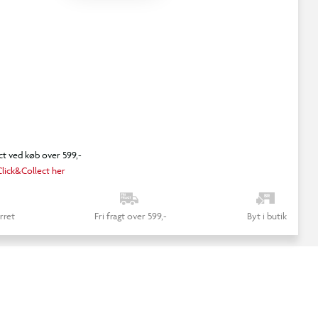
ct ved køb over 599,-
lick&Collect her
rret
Fri fragt over 599,-
Byt i butik