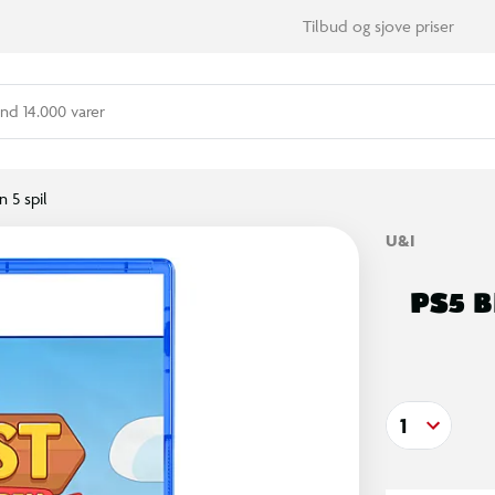
Tilbud og sjove priser
nd 14.000 varer
n 5 spil
U&I
PS5 B
1