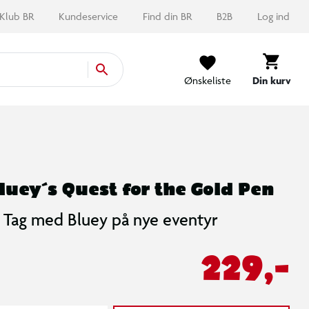
Klub BR
Kundeservice
Find din BR
B2B
Log ind
Ønskeliste
Din kurv
luey´s Quest for the Gold Pen
Tag med Bluey på nye eventyr
229,-