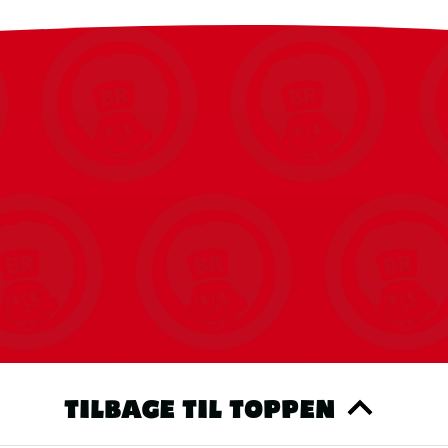
 bringer Blueys verden og eventyret til live.
et sjovt eventyr at se med på, deles om og skiftes
TILBAGE TIL TOPPEN