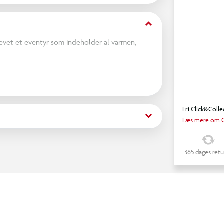
keyboard_arrow_down
krevet et eventyr som indeholder al varmen,
ande og sneklædte bjerge, til Australiens
Fri Click&Colle
keyboard_arrow_down
Læs mere om C
tyrlige verdener.
365 dages retu
løve kommunalarbejdere og frække hvide ibisser