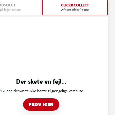
UDSOLGT
CLICK&COLLECT
 på lager online
Afhent efter 1 time
Der skete en fejl...
Vi kunne desværre ikke hente tilgængelige varehuse.
PRØV IGEN