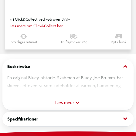
Fri Click&Collect ved køb over 599,-
Læs mere om Click&Collect her
365 dages returret
Fri fragt over 599,-
Byt i butik
keyboard_arrow_down
Beskrivelse
En original Bluey-historie. Skaberen af Bluey, Joe Brumm, har
skrevet et eventyr som indeholder al varmen, humoren og
hjertet fra den elskede serie.
Læs mere
Illustrerede, håndtegnede verdener
Udforsk ni farverige håndtegnede verdener – fra gyldne
keyboard_arrow_down
Specifikationer
sandstrande og sneklædte bjerge, til Australiens ikoniske
outbacklandskaber og mere til.