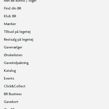
Min BR konto / login
Find din BR
Klub BR
Mærker
Tilbud på legetøj
Restsalg på legetøj
Gavevælger
Ønskelisten
Gaveindpakning
Katalog
Events
Click&Collect
BR Business
Gavekort