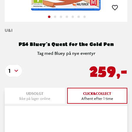
U&I
PS4 Bluey´s Quest for the Gold Pen
Tag med Bluey på nye eventyr
259,-
1
UDSOLGT
CLICK&COLLECT
Ikke på lager online
Afhent efter 1 time