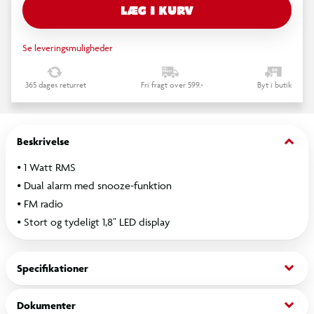
LÆG I KURV
Se leveringsmuligheder
365 dages returret
Fri fragt over 599,-
Byt i butik
keyboard_arrow_down
Beskrivelse
⦁ 1 Watt RMS
⦁ Dual alarm med snooze-funktion
⦁ FM radio
⦁ Stort og tydeligt 1,8" LED display
keyboard_arrow_down
Specifikationer
keyboard_arrow_down
Dokumenter