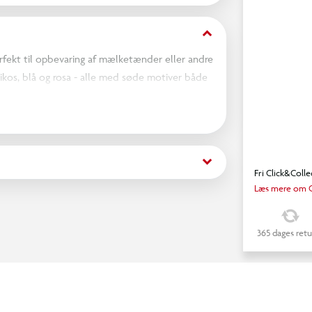
keyboard_arrow_down
rfekt til opbevaring af mælketænder eller andre
brikos, blå og rosa - alle med søde motiver både
s
keyboard_arrow_down
Fri Click&Colle
Læs mere om C
365 dages retu