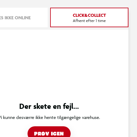
CLICK&COLLECT
S IKKE ONLINE
Afhent efter 1 time
Der skete en fejl...
Vi kunne desværre ikke hente tilgængelige varehuse.
PRØV IGEN