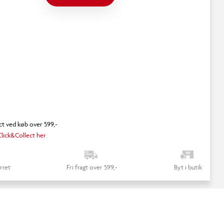
ct ved køb over 599,-
lick&Collect her
rret
Fri fragt over 599,-
Byt i butik