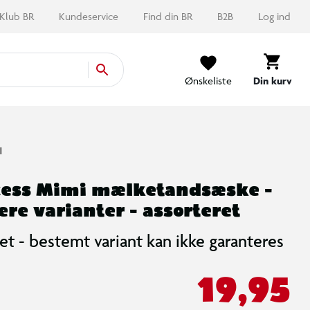
Klub BR
Kundeservice
Find din BR
B2B
Log ind
Ønskeliste
Din kurv
I
cess Mimi mælketandsæske -
lere varianter - assorteret
et - bestemt variant kan ikke garanteres
19,95