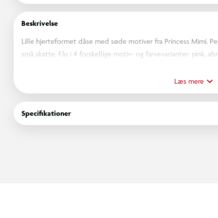
Beskrivelse
Lille hjerteformet dåse med søde motiver fra Princess Mimi. Pe
små skatte. Fås i 4 forskellige motiv- og farvevarianter: pink, a
på låget og indeni æsken.
OBS! Varen er assorteret, og bestemt variant kan ikke garantere
Læs mere
Specifikationer