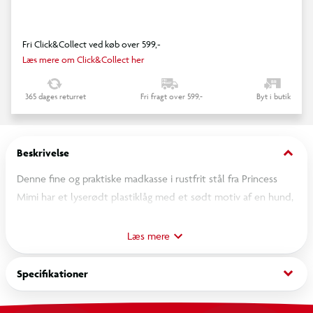
Fri Click&Collect ved køb over 599,-
Læs mere om Click&Collect her
365 dages returret
Fri fragt over 599,-
Byt i butik
keyboard_arrow_down
Beskrivelse
Denne fine og praktiske madkasse i rustfrit stål fra Princess
Mimi har et lyserødt plastiklåg med et sødt motiv af en hund,
en kaning og en kat. Madkassen har et stort, opdelt rum med
en aftagelig skillevæg indeni. Madkassen er desuden
Læs mere
fremstillet af brudsikkert, lugtneutralt materiale med en
silikoneforsegling, der forhindrer lækager og holder maden
keyboard_arrow_down
Specifikationer
frisk. Fri for BPA og blødgørere. Tåler opvaskemaskine. Volume:
1 liter; Mål: 17,3 x 13,3 x 6,9 cm.