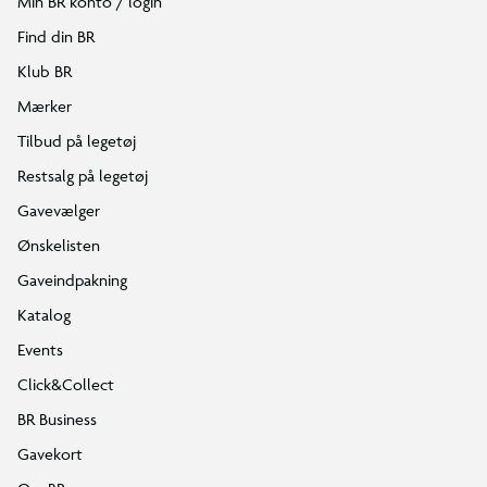
Min BR konto / login
Find din BR
Klub BR
Mærker
Tilbud på legetøj
Restsalg på legetøj
Gavevælger
Ønskelisten
Gaveindpakning
Katalog
Events
Click&Collect
BR Business
Gavekort