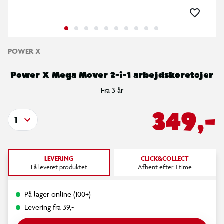
POWER X
Power X Mega Mover 2-i-1 arbejdskøretøjer
Fra 3 år
349,-
1
LEVERING
CLICK&COLLECT
Få leveret produktet
Afhent efter 1 time
På lager online (100+)
Levering fra 39,-