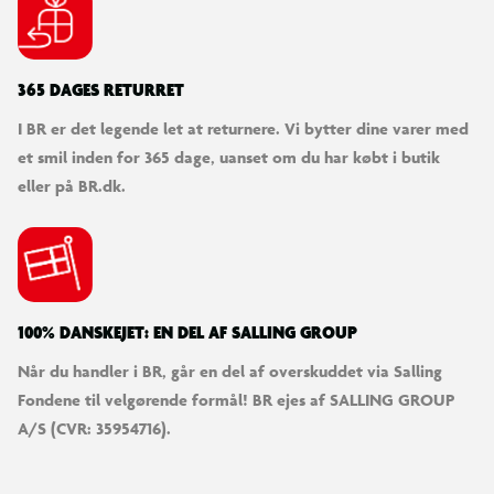
365 DAGES RETURRET
I BR er det legende let at returnere. Vi bytter dine varer med
et smil inden for 365 dage, uanset om du har købt i butik
eller på BR.dk.
100% DANSKEJET: EN DEL AF SALLING GROUP
Når du handler i BR, går en del af overskuddet via Salling
Fondene til velgørende formål! BR ejes af SALLING GROUP
A/S (CVR: 35954716).