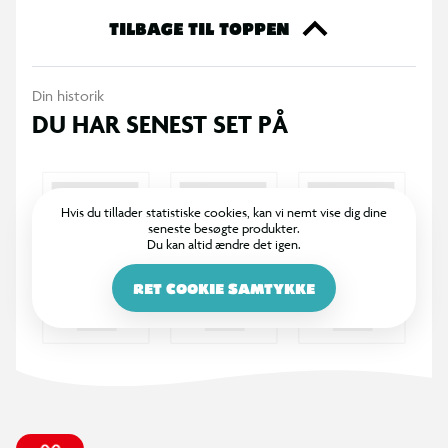
Er du klar til at grave og flytte en masse jord og starte
TILBAGE TIL TOPPEN
byggeriet?
Din historik
Inkluderer 3x AG13- og 3x AA-batterier. Fra 3 år og op.
DU HAR SENEST SET PÅ
Funktioner:
2-i-1 Mega arbejdskøretøjer
Motordreven kørsel
Hvis du tillader statistiske cookies, kan vi nemt vise dig dine
seneste besøgte produkter.
Lys og lydeffekter
Du kan altid ændre det igen.
Kraftfuld løftegrab
Aflæs Excavator, grav, løft og kør
RET COOKIE SAMTYKKE
Flyt jord og materialer på byggepladsen
Indhold:
1 lastbil
1 gravemaskine
3x AG13- og 3x AA-batterier