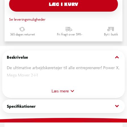
LÆG I KURV
Se leveringsmuligheder
365 dages returret
Fri fragt over 599,-
Byt i butik
keyboard_arrow_down
Beskrivelse
De ultimative arbejdskøretøjer til alle entreprenører! Power X,
Mega Mover 2-i-1
De motordrevne mega-arbejdskøretøjer har både seje og
realistiske lys- og lydeffekter.
Læs mere
Som entreprenør kan du transportere gravemaskinen på den
store transportlastbil til byggepladsen!
keyboard_arrow_down
Specifikationer
Læs gravemaskinen af lastbilen og lad den begynde at grave
og flytte materialer med den ekstremt kraftfulde løftegrab!