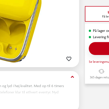
Få l
På lager on
Levering fr
Se leveringsmu
keyboard_arrow_down
365 dages retu
og lyd i høj kvalitet. Med op til 6 timers
telefoner klar til ethvert eventyr. Nyd
karpe høje toner. Den smarte touch-kontrol
 besvare eller afvise opkald uden besvær. Disse