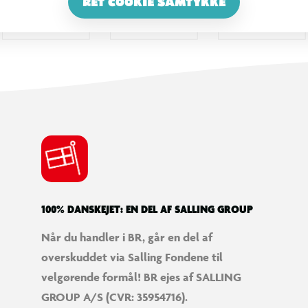
RET COOKIE SAMTYKKE
100% DANSKEJET: EN DEL AF SALLING GROUP
Når du handler i BR, går en del af
overskuddet via Salling Fondene til
velgørende formål! BR ejes af SALLING
GROUP A/S (CVR: 35954716).