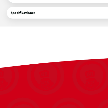
høretelefoner er ideelle til musikelskere, gamere og Pokemon-fans. Pakken indeholder to OTL TWS trådløse
høretelefoner, et opladningsetui med Pikachu-tema og LED-dis
Specifikationer
brugervejledning.
SPECIFIKATIONER:
- Officielt Pokemon-design
- Trådløs stereoteknologi
- Op til 24 timers batteritid
- Hurtig opladning via USB Type-C
- Smart touch-kontrol