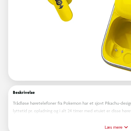
Beskrivelse
Trådløse høretelefoner fra Pokemon har et sjovt Pikachu-design 
lyttetid pr. opladning og i alt 24 timer med etuiet er disse høre
førsteklasses lydkvalitet med dyb bas, klare mellemtoner og s
giver dig mulighed for at afspille, pause, springe numre over og
Læs mere