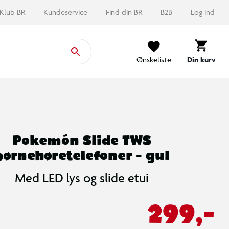
Klub BR
Kundeservice
Find din BR
B2B
Log ind
Ønskeliste
Din kurv
Pokemón Slide TWS
børnehøretelefoner - gul
Med LED lys og slide etui
299,-