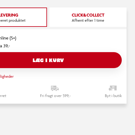
LEVERING
CLICK&COLLECT
everet produktet
Afhent efter 1 time
line (5+)
a 39,-
LÆG I KURV
ligheder
rret
Fri fragt over 599,-
Byt i butik