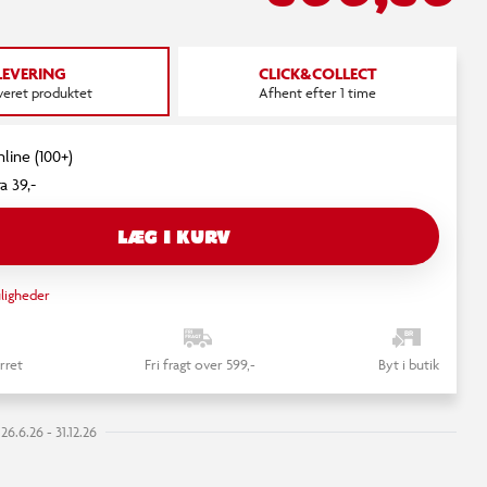
LEVERING
CLICK&COLLECT
everet produktet
Afhent efter 1 time
nline (100+)
a 39,-
LÆG I KURV
ligheder
rret
Fri fragt over 599,-
Byt i butik
6.6.26 - 31.12.26