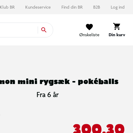
Klub BR
Kundeservice
Find din BR
B2B
Log ind
Ønskeliste
Din kurv
on mini rygsæk - pokéballs
Fra 6 år
-
300,30