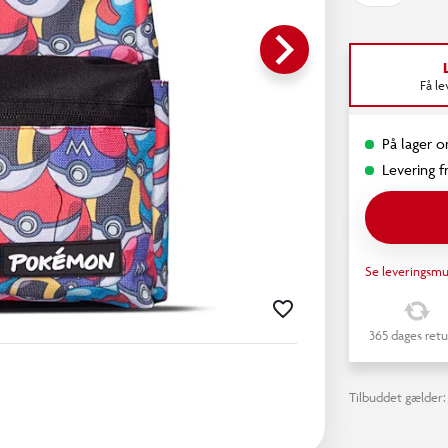
keyboard_arrow_right
Få l
På lager o
Levering fr
Se leveringsmu
365 dages retu
Tilbuddet gælder: 2