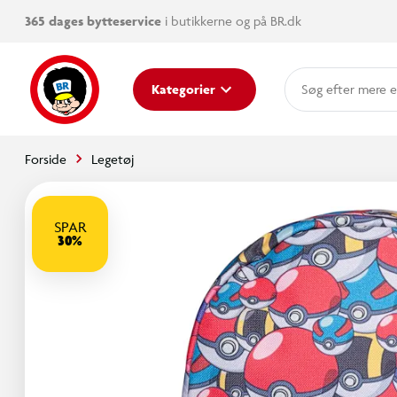
365 dages bytteservice
i butikkerne og på BR.dk
mere e
Kategorier
Forside
Legetøj
SPAR
30%