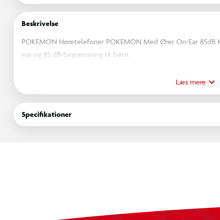
Beskrivelse
POKEMON Høretelefoner POKEMON Med Ører On-Ear 85dB Kab
ear og 85 dB-begrænsning til børn.
Begrænset til 85 dB.
Velegnet til børn fra 3-7 år.
Læs mere
3,5 mm universel jackstik.
Justerbar polstret hovedbøjle.
Specifikationer
Blød polstring for komfort.
Disse Pokemon-høretelefoner er specielt designet til børn og 
lydstyrkebegrænsning på 85 dB, som beskytter de små ører. De er 
spil. Høretelefonerne er kompatible med alle dine yndlingsenhe
hvilket gør dem ideelle til brug med iPads, iPods, tablets, bær
dvd-afspillere samt Nintendo Switch og Switch Lite.
Høretelefonerne har en justerbar polstret hovedbøjle og bløde