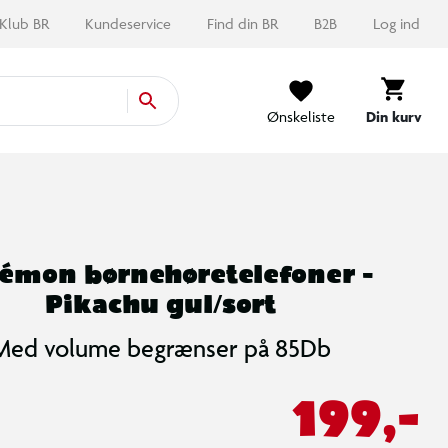
Klub BR
Kundeservice
Find din BR
B2B
Log ind
Ønskeliste
Din kurv
émon børnehøretelefoner -
Pikachu gul/sort
Med volume begrænser på 85Db
199,-