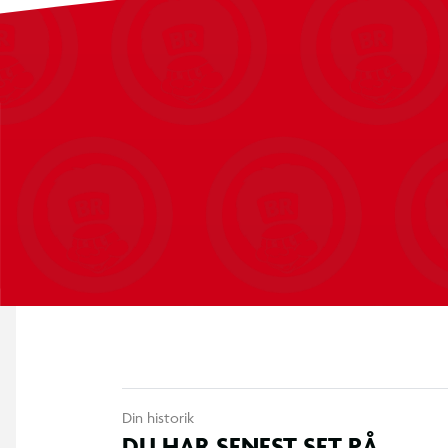
behagelige at have på i længere tid. Som officielt Pokemon-me
funktionelle, men også et sjovt tilbehør til enhver ung Pokemo
Din historik
DU HAR SENEST SET PÅ