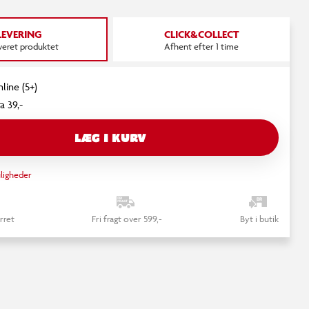
LEVERING
CLICK&COLLECT
everet produktet
Afhent efter 1 time
line (5+)
a 39,-
LÆG I KURV
ligheder
rret
Fri fragt over 599,-
Byt i butik