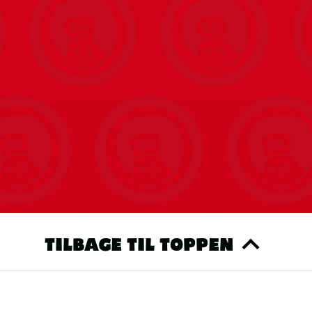
rchandise er disse høretelefoner ikke kun
n-fan.
TILBAGE TIL TOPPEN