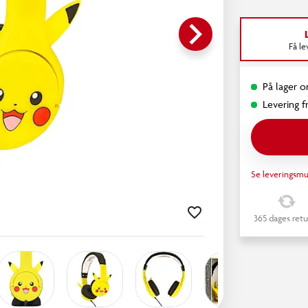
keyboard_arrow_right
Få l
På lager on
Levering fr
Se leveringsmu
365 dages retu