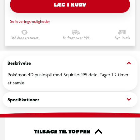
LÆG I KURV
Se leveringsmuligheder
365 dages returret
Fri fragt over 599,-
Byt i butik
keyboard_arrow_down
Beskrivelse
Pokémon 4D puslespil med Squirtle. 195 dele. Tager 1-2 timer
at samle
keyboard_arrow_down
Specifikationer
TILBAGE TIL TOPPEN