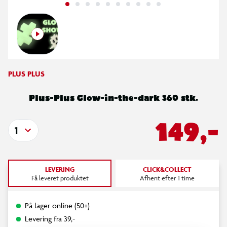
PLUS PLUS
Plus-Plus Glow-in-the-dark 360 stk.
149,-
1
LEVERING
CLICK&COLLECT
Få leveret produktet
Afhent efter 1 time
På lager online (50+)
Levering fra 39,-