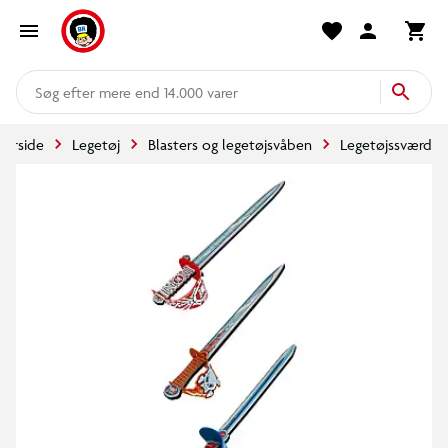
mere end 14.000 varer
Forside
Legetøj
Blasters og legetøjsvåben
Legetøjssværd