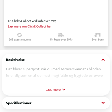
Fri Click&Collect ved køb over 599,-
Læs mere om Click&Collect her
365 dages returret
Fri fragt over 599,-
Byt i butik
keyboard_arrow_down
Beskrivelse
Det bliver supersjovt, når du med sørøversværdet i hånden
føler dig som en af de mest magtfulde og frygtede sørøvere
til alle tider. Skumsværdet fås i 3 varianter.
Læs mere
OBS! Varen er assorteret, og en bestmet variant kan ikke
garanteres.
keyboard_arrow_down
Specifikationer