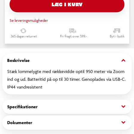
LÆG I KURV
Se leveringsmuligheder
365 dages returret
Fri fragt over 599,-
Byt i butik
keyboard_arrow_down
Beskrivelse
Stæk lommelygte med rækkevidde optil 950 meter via Zoom
ind og ud. Batteritid på op til 30 timer. Genoplades via USB-C.
IP44 vandresistent
keyboard_arrow_down
Specifikationer
keyboard_arrow_down
Dokumenter