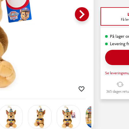
keyboard_arrow_right
Få l
På lager on
Levering fr
Se leveringsmu
365 dages retu