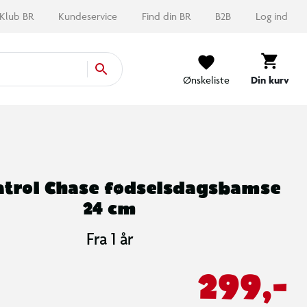
Klub BR
Kundeservice
Find din BR
B2B
Log ind
Ønskeliste
Din kurv
atrol Chase fødselsdagsbamse
24 cm
Fra 1 år
299,-