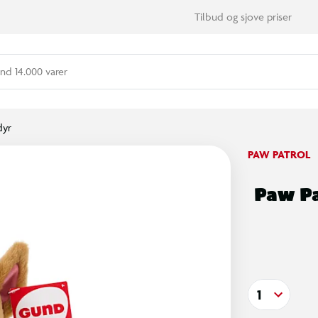
Tilbud og sjove priser
nd 14.000 varer
dyr
PAW PATROL
Paw P
1