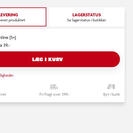
LEVERING
LAGERSTATUS
everet produktet
Se lagerstatus i butikker
line (5+)
a 39,-
LÆG I KURV
ligheder
rret
Fri fragt over 599,-
Byt i butik