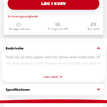
LÆG I KURV
Se leveringsmuligheder
365 dages returret
Fri fragt over 599,-
Byt i butik
keyboard_arrow_down
Beskrivelse
Hold styr på dine papirer med stil. Denne æske indeholder 50
stk. store papirclips i den elegante farve rosegold, som giver et
eksklusivt og moderne udtryk til både kontor og
hjemmearbejdsplads. Clipsene måler 5 x 0,7 cm og er ideelle
Læs mere
til at samle dokumenter, noter eller kort uden at lave mærker
i papiret. Den robuste metal-konstruktion sikrer lang
keyboard_arrow_down
Specifikationer
holdbarhed, mens den smukke rosegold-finish giver et ekstra
touch af elegance til din organisering.