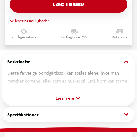
LÆG I KURV
Se leveringsmuligheder
365 dages returret
Fri fragt over 599,-
Byt i butik
keyboard_arrow_down
Beskrivelse
Dette farverige bondgårdsspil kan spilles alene, hvor man
matcher kortene, eller som et huskespil. Små børn kan starte
med at vende bondegårdskortene om med forsiden opad og
prøve at matche hoved og hale. Eller man kan gøre det mere
Læs mere
avanceret, hvor kortene vendes med forsiden nedad, så det
bliver til et matche- og huskespil. Der er 12 forskellige
keyboard_arrow_down
Specifikationer
bondegårdsfigurer og -genstande, der skal matches. For 1-4
spillere. Fra 18 mdr.