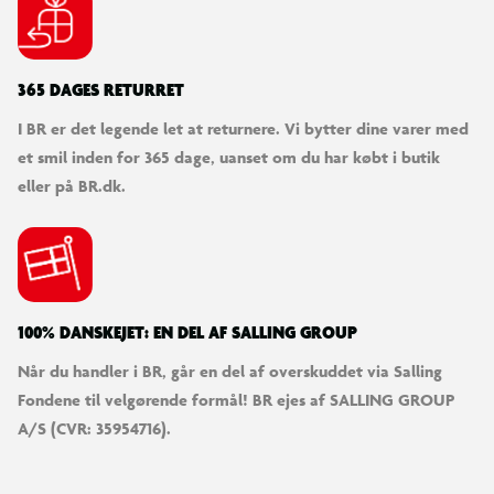
365 DAGES RETURRET
I BR er det legende let at returnere. Vi bytter dine varer med
et smil inden for 365 dage, uanset om du har købt i butik
eller på BR.dk.
100% DANSKEJET: EN DEL AF SALLING GROUP
Når du handler i BR, går en del af overskuddet via Salling
Fondene til velgørende formål! BR ejes af SALLING GROUP
A/S (CVR: 35954716).