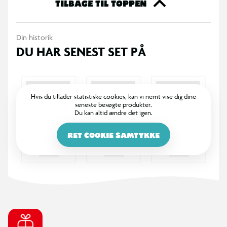
opbevare. Den passer godt til dig, der ønsker en driftssikker
TILBAGE TIL TOPPEN
oplader til hverdagsbrug.
Din historik
Specifikationer:
DU HAR SENEST SET PÅ
Oplader: 12V0.5A
Batteri: 10.8V3.1Ah
Nettovægt: 0,073 kg
Hvis du tillader statistiske cookies, kan vi nemt vise dig dine
seneste besøgte produkter.
Dybde: 44 mm
Du kan altid ændre det igen.
Højde: 70 mm
Bredde: 71 mm
RET COOKIE SAMTYKKE
Kompatibel: Kun med litium batterier i til ovenstående
batteri størrelse. Kan ikke bruges til blybatterier.