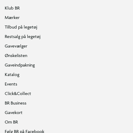
Klub BR
Mærker
Tilbud på legetøj
Restsalg på legetøj
Gavevælger
Ønskelisten
Gaveindpakning
Katalog
Events
Click&Collect
BR Business
Gavekort
Om BR
Følg BR på Facebook