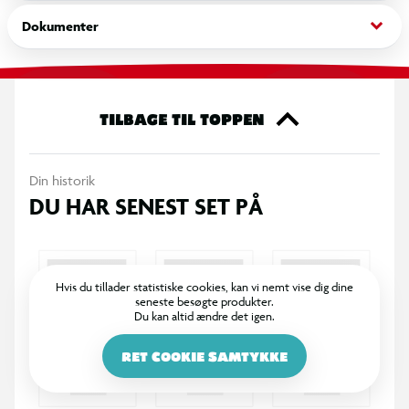
din samling.
keyboard_arrow_down
Dokumenter
OBS! Varen er assorteret, og en bestemt variant kan ikke
garanteres.
TILBAGE TIL TOPPEN
Din historik
DU HAR SENEST SET PÅ
Hvis du tillader statistiske cookies, kan vi nemt vise dig dine
seneste besøgte produkter.
Du kan altid ændre det igen.
RET COOKIE SAMTYKKE