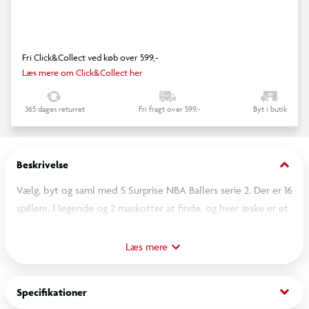
Fri Click&Collect ved køb over 599,-
Læs mere om Click&Collect her
365 dages returret
Fri fragt over 599,-
Byt i butik
keyboard_arrow_down
Beskrivelse
Vælg, byt og saml med 5 Surprise NBA Ballers serie 2. Der er 16
spillere, 1 legende og 2 maskotter at finde, og hver æske er et
slam dunk. Hvert samlerobjekt indeholder en spillerplakat, en
miniature basketball og 2 episke overraskelser. Vil du pakke
Læs mere
basketringen og launcheren ud, eller et trofæ eller måske den
ultrasjældne mesterskabsring? Der er 45 unikke figurer at
keyboard_arrow_down
Specifikationer
samle på, så det er tid til at sætte bolden i spil og fuldende