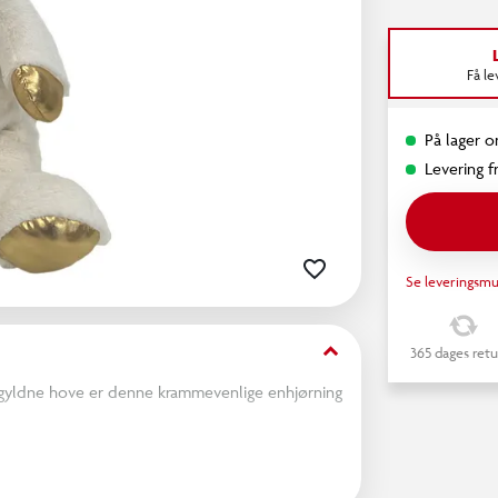
Få l
På lager o
Levering fr
Se leveringsmu
keyboard_arrow_down
365 dages retu
e gyldne hove er denne krammevenlige enhjørning