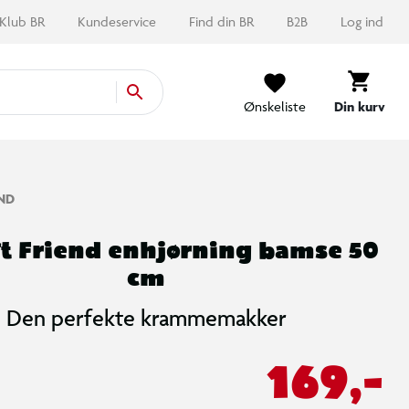
Klub BR
Kundeservice
Find din BR
B2B
Log ind
Ønskeliste
Din kurv
ND
t Friend enhjørning bamse 50
cm
Den perfekte krammemakker
169,-