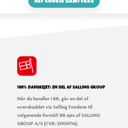
RET COOKIE SAMTYKKE
100% DANSKEJET: EN DEL AF SALLING GROUP
Når du handler i BR, går en del af
overskuddet via Salling Fondene til
velgørende formål! BR ejes af SALLING
GROUP A/S (CVR: 35954716).