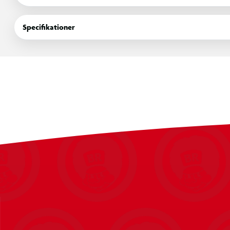
- Stor størrelse: 50 cm
- Superblødt stof: Premium plysmateriale
Specifikationer
- Bedårende design: Skinnende horn, hænder og fødder for en m
- Sikkert for børn: børnesikre materialer
- Holdbar konstruktion: Lavet til daglige kram og langvarig leg