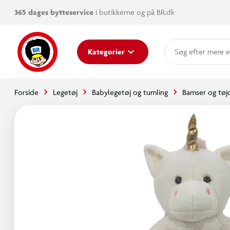
365 dages bytteservice
i butikkerne og på BR.dk
mere e
Kategorier
Forside
Legetøj
Babylegetøj og tumling
Bamser og tøj