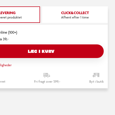
LEVERING
CLICK&COLLECT
everet produktet
Afhent efter 1 time
nline (100+)
a 39,-
LÆG I KURV
ligheder
rret
Fri fragt over 599,-
Byt i butik