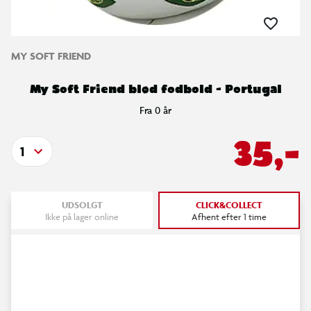
MY SOFT FRIEND
My Soft Friend blød fodbold - Portugal
Fra 0 år
35,-
1
UDSOLGT
CLICK&COLLECT
Ikke på lager online
Afhent efter 1 time