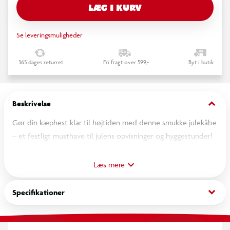
LÆG I KURV
Se leveringsmuligheder
365 dages returret
Fri fragt over 599,-
Byt i butik
keyboard_arrow_down
Beskrivelse
Gør din kæphest klar til højtiden med denne smukke julekåbe
– et festligt musthave til julens opvisninger og hyggestunder!
Kåben er lavet i blødt, rødt stof med klassiske hvide kanter,
Læs mere
som giver et ægte julelook og holder din kæphest dejlig varm.
Den er let og behagelig for kæphesten at have på, og den
keyboard_arrow_down
Specifikationer
monteres nemt, så den sidder godt – også under leg og
bevægelse.