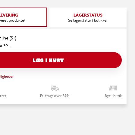
LEVERING
LAGERSTATUS
everet produktet
Se lagerstatus i butikker
line (5+)
a 39,-
LÆG I KURV
ligheder
rret
Fri fragt over 599,-
Byt i butik