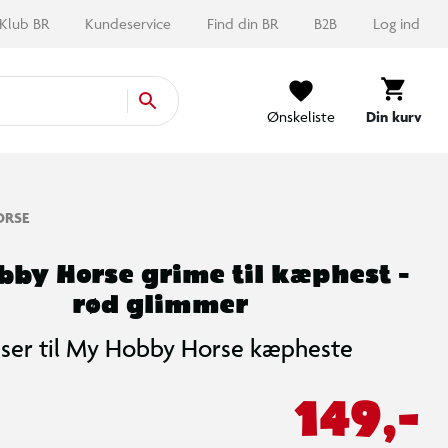
Klub BR
Kundeservice
Find din BR
B2B
Log ind
Ønskeliste
Din kurv
ORSE
by Horse grime til kæphest -
rød glimmer
sser til My Hobby Horse kæpheste
149,-