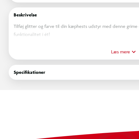
Beskrivelse
Tilføj glitter og farve til din kæphests udstyr med denne grime
funktionalitet i ét!
Denne grime er lavet i slidstærkt materiale og pyntet med smuk
Læs mere
og iøjnefaldende look. Perfekt til både staldbrug, stævner elle
skille sig ud!
Specifikationer