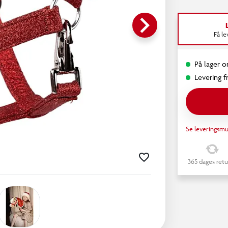
keyboard_arrow_right
Få l
På lager on
Levering fr
Se leveringsmu
365 dages retu